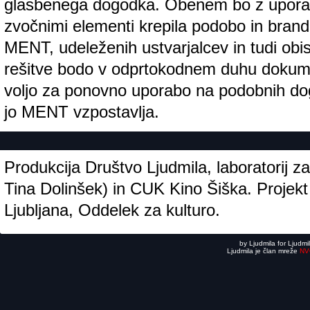
glasbenega dogodka. Obenem bo z uporabl
zvočnimi elementi krepila podobo in brand
MENT, udeleženih ustvarjalcev in tudi obi
rešitve bodo v odprtokodnem duhu dokume
voljo za ponovno uporabo na podobnih dogo
jo MENT vzpostavlja.
Produkcija Društvo Ljudmila, laboratorij z
Tina Dolinšek) in CUK Kino Šiška. Projekt
Ljubljana, Oddelek za kulturo.
by Ljudmila for Ljudmi
Ljudmila je član mreže
NV