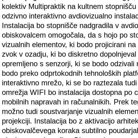
kolektiv Multipraktik na kultnem stopnišču 
odzivno interaktivno avdiovizualno instal
Instalacija bo stopnišče nadgradila v avdio
obiskovalcem omogočala, da s hojo po sto
vizualnih elementov, ki bodo projicirani n
zvok v ozadju, ki bo diskretno dopolnjeval
opremljeno s senzorji, ki se bodo odzivali
bodo preko odprtokodnih tehnoloških plat
interaktivno mrežo, ki se bo raztezala tu
omrežja WIFI bo instalacija dostopna po 
mobilnih napravah in računalnikih. Prek t
možno tudi soustvarjanje vizualnih element
projekciji. Instalacija bo z aktivacijo arhit
obiskovalčevega koraka subtilno poudarja